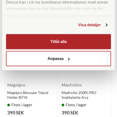
Dessa kan i sin tur kombinera informationen med annan
Finns i lager
Tillfälligt slut
information som du har tillhandahållit eller som de har
390 SEK
390 SEK
samlat in när du har använt deras tjänster.
KÖP
KÖP
LÄS MER
LÄS MER
Visa detaljer
Tillåt alla
Anpassa
Magnipro
Manfrotto
Magnipro Binocular Tripod
Manfrotto 200PL-PRO
Holder (BTH)
Snabbplatta Arca
Finns i lager
Finns i lager
390 SEK
390 SEK