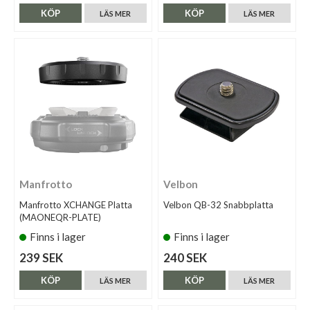
KÖP
KÖP
LÄS MER
LÄS MER
Manfrotto
Velbon
Manfrotto XCHANGE Platta
Velbon QB-32 Snabbplatta
(MAONEQR-PLATE)
Finns i lager
Finns i lager
239 SEK
240 SEK
KÖP
KÖP
LÄS MER
LÄS MER