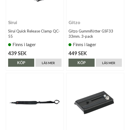
Sirui
Gitzo
Sirui Quick Release Clamp QC-
Gitzo Gummifötter GSF33
55
33mm. 3-pack
Finns i lager
Finns i lager
439 SEK
449 SEK
KÖP
KÖP
LÄS MER
LÄS MER