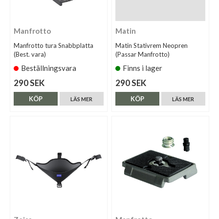
Manfrotto
Matin
Manfrotto tura Snabbplatta
Matin Stativrem Neopren
(Best. vara)
(Passar Manfrotto)
Beställningsvara
Finns i lager
290 SEK
290 SEK
KÖP
KÖP
LÄS MER
LÄS MER