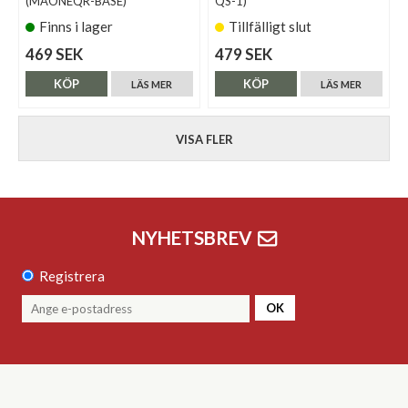
(MAONEQR-BASE)
QS-1)
Finns i lager
Tillfälligt slut
469 SEK
479 SEK
KÖP
KÖP
LÄS MER
LÄS MER
VISA FLER
NYHETSBREV
Registrera
OK