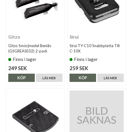
Gitzo
Sirui
Gitzo Smörjmedel Benlås
Sirui TY-C10 Snabbplatta Till
(GSGREASE02) 2-pack
C-10X
Finns i lager
Finns i lager
249 SEK
259 SEK
KÖP
KÖP
LÄS MER
LÄS MER