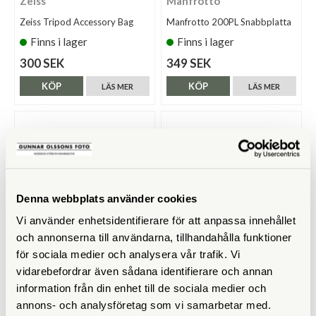
Zeiss
Manfrotto
Zeiss Tripod Accessory Bag
Manfrotto 200PL Snabbplatta
Finns i lager
Finns i lager
300 SEK
349 SEK
KÖP
KÖP
LÄS MER
LÄS MER
Denna webbplats använder cookies
Vi använder enhetsidentifierare för att anpassa innehållet
och annonserna till användarna, tillhandahålla funktioner
för sociala medier och analysera vår trafik. Vi
Vortex
Manfrotto
vidarebefordrar även sådana identifierare och annan
Vortex Sport
Manfrotto Super Clamp 035
information från din enhet till de sociala medier och
Handkikareadapter för stativ
annons- och analysföretag som vi samarbetar med.
(VT-TRA-BINDAP2)