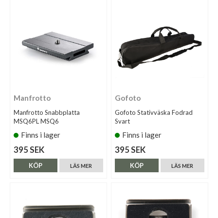
Manfrotto
Gofoto
Manfrotto Snabbplatta
Gofoto Stativväska Fodrad
MSQ6PL MSQ6
Svart
Finns i lager
Finns i lager
395 SEK
395 SEK
KÖP
KÖP
LÄS MER
LÄS MER