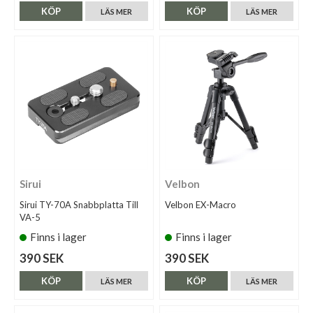
KÖP
KÖP
LÄS MER
LÄS MER
Sirui
Velbon
Sirui TY-70A Snabbplatta Till
Velbon EX-Macro
VA-5
Finns i lager
Finns i lager
390 SEK
390 SEK
KÖP
KÖP
LÄS MER
LÄS MER