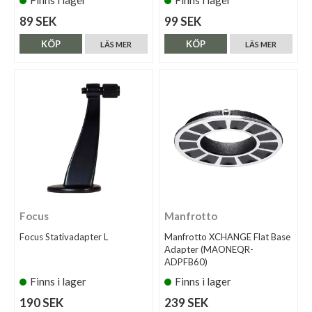
Finns i lager
Finns i lager
89 SEK
99 SEK
KÖP
KÖP
LÄS MER
LÄS MER
Focus
Manfrotto
Focus Stativadapter L
Manfrotto XCHANGE Flat Base
Adapter (MAONEQR-
ADPFB60)
Finns i lager
Finns i lager
190 SEK
239 SEK